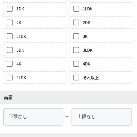
1DK
1LDK
2K
2DK
2LDK
3K
3DK
3LDK
4K
4DK
4LDK
それ以上
面積
～