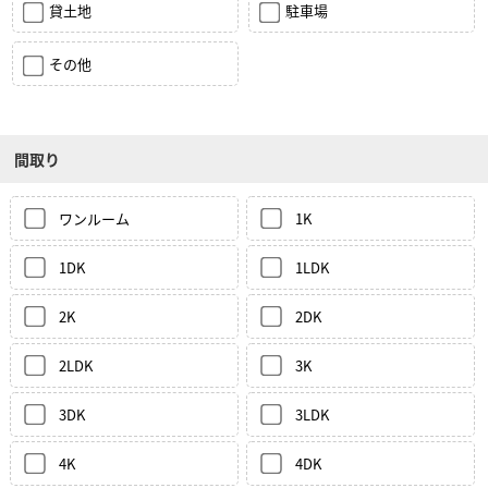
貸土地
駐車場
その他
間取り
ワンルーム
1K
1DK
1LDK
2K
2DK
2LDK
3K
3DK
3LDK
4K
4DK