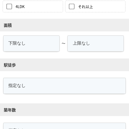
4LDK
それ以上
面積
～
駅徒歩
築年数