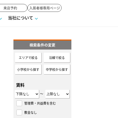
来店予約
入居者様専用ページ
当社について
検索条件の変更
一覧
ンVS戸建て
い合わせ
ワンポイント税務
業者の選び方
物件閲覧履歴
来店予約
賃貸vs持ち家
エリアで絞る
沿線で絞る
高く売るポイント
小学校から探す
中学校から探す
賃料
～
管理費・共益費を含む
敷金なし