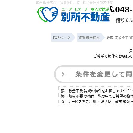
蕨市 敷金不要 ｜賃貸物件一覧｜株式会社 別所不動産
048-
借りた
TOPページ
賃貸物件検索
蕨市 敷金不要 
只
ご希望の物件をお探しの
条件から探す
賃貸管理について
売買物件一覧
不動産売却について
入居者様専用ページ
会社概要
スタッフ紹介
学区から探す
購入時の諸費
賃貸経営
住み替
退去申
保存した検索条件
オーナー座談会
媒介契約の種類
個人情報の取り扱い
賃貸法律相
諸費用
賃貸契約
カスタ
蕨市 敷金不要 賃貸の物件をお探しですか
よくある質問
蕨市 敷金不要 の物件一覧の中でご希望の
探しサービスをご利用 ください！蕨市 敷金