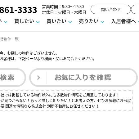
861-3333
営業時間：9:30～17:30
問い合わせ
定休日：火曜日・水曜日
い
貸したい
買いたい
売りたい
入居者様へ
賃貸物件一覧
今、お探しの物件はございません。
お客様は、下記ページより検索・又はお問合せください。
用
塾
え
請フォーム
お知らせ
町名から探す
賃貸Q&A
購入までの流れ
借地底地
駐車場解約フォーム
お客様の声
相続
空室対策
駐車場を探す
よくある質問
仲介手数料について
街紹介
業界ニュース
お気に入り
マンショ
お問
談室
までの流れ
マーハラスメントに対する基本方針
仲介と買取の違い
よくある質問
必要な書類
不動産用語・賃貸用語集
売却の流れ
？当社では掲載している物件以外にも多数物件情報をご用意しております！
物件が見つからない！もっと詳しく知りたい！とお考えの方、ぜひお気軽にお部屋
不要 関連の情報なら株式会社 別所不動産にお任せください！