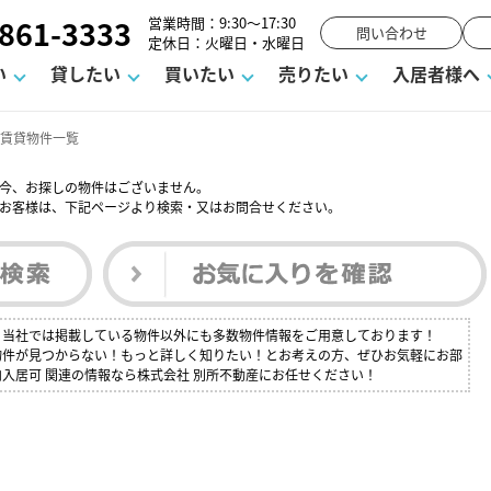
861-3333
営業時間：9:30～17:30
問い合わせ
定休日：火曜日・水曜日
い
貸したい
買いたい
売りたい
入居者様へ
 賃貸物件一覧
今、お探しの物件はございません。
お客様は、下記ページより検索・又はお問合せください。
用
塾
え
請フォーム
お知らせ
町名から探す
賃貸Q&A
購入までの流れ
借地底地
駐車場解約フォーム
お客様の声
相続
空室対策
駐車場を探す
よくある質問
仲介手数料について
街紹介
業界ニュース
お気に入り
マンショ
お問
談室
までの流れ
マーハラスメントに対する基本方針
仲介と買取の違い
よくある質問
必要な書類
不動産用語・賃貸用語集
売却の流れ
か？当社では掲載している物件以外にも多数物件情報をご用意しております！
の物件が見つからない！もっと詳しく知りたい！とお考えの方、ぜひお気軽にお部
内入居可 関連の情報なら株式会社 別所不動産にお任せください！