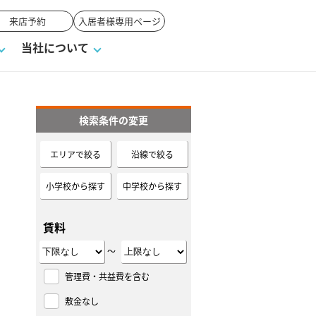
来店予約
入居者様専用ページ
当社について
検索条件の変更
一覧
ンVS戸建て
い合わせ
ワンポイント税務
業者の選び方
物件閲覧履歴
来店予約
賃貸vs持ち家
エリアで絞る
沿線で絞る
高く売るポイント
小学校から探す
中学校から探す
賃料
～
管理費・共益費を含む
敷金なし