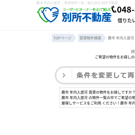
蕨市 年内入居可 ｜賃貸物件一覧｜株式会社 別所不動産
048-
借りた
TOPページ
賃貸物件検索
蕨市 年内入居可
只
ご希望の物件をお探しの
条件から探す
賃貸管理について
売買物件一覧
不動産売却について
入居者様専用ページ
会社概要
スタッフ紹介
学区から探す
購入時の諸費
賃貸経営
住み替
退去申
保存した検索条件
オーナー座談会
媒介契約の種類
個人情報の取り扱い
賃貸法律相
諸費用
賃貸契約
カスタ
蕨市 年内入居可 賃貸の物件をお探しです
よくある質問
蕨市 年内入居可 の物件一覧の中でご希望
屋探しサービスをご利用 ください！蕨市 年