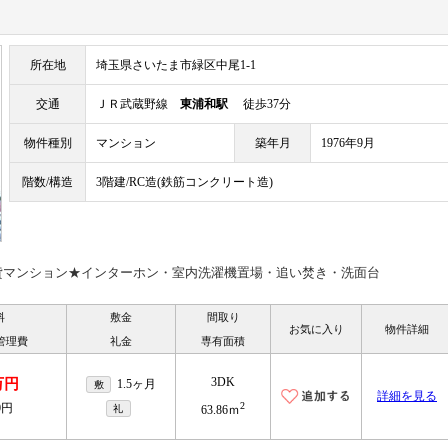
所在地
埼玉県さいたま市緑区中尾1-1
交通
ＪＲ武蔵野線
東浦和駅
徒歩37分
物件種別
マンション
築年月
1976年9月
階数/構造
3階建/RC造(鉄筋コンクリート造)
貸マンション★インターホン・室内洗濯機置場・追い焚き・洗面台
料
敷金
間取り
お気に入り
物件詳細
管理費
礼金
専有面積
3DK
万円
1.5ヶ月
敷
詳細を見る
2
0円
礼
63.86ｍ