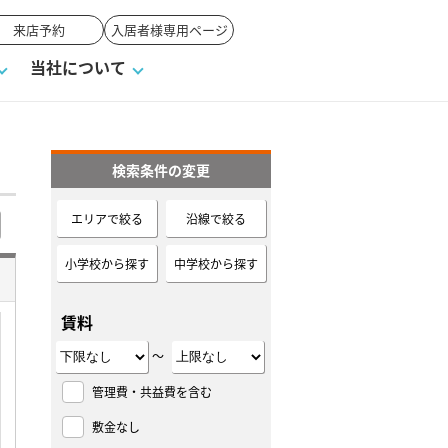
来店予約
入居者様専用ページ
当社について
検索条件の変更
一覧
ンVS戸建て
い合わせ
ワンポイント税務
業者の選び方
物件閲覧履歴
来店予約
賃貸vs持ち家
エリアで絞る
沿線で絞る
高く売るポイント
小学校から探す
中学校から探す
賃料
～
管理費・共益費を含む
敷金なし