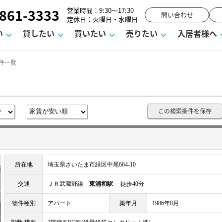
861-3333
営業時間：9:30～17:30
問い合わせ
定休日：火曜日・水曜日
い
貸したい
買いたい
売りたい
入居者様へ
件一覧
用
塾
え
請フォーム
お知らせ
町名から探す
賃貸Q&A
購入までの流れ
借地底地
駐車場解約フォーム
お客様の声
相続
空室対策
駐車場を探す
よくある質問
仲介手数料について
街紹介
業界ニュース
お気に入り
マンショ
お問
この検索条件を保存
談室
までの流れ
マーハラスメントに対する基本方針
仲介と買取の違い
よくある質問
必要な書類
不動産用語・賃貸用語集
売却の流れ
所在地
埼玉県さいたま市緑区中尾664-10
交通
ＪＲ武蔵野線
東浦和駅
徒歩40分
物件種別
アパート
築年月
1986年8月