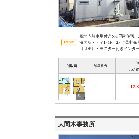
敷地内駐車場付きの1戸建住宅
洗面所・トイレ1F・2F（温水
（LDK）・モニター付きインタ
間取図
部屋番号
共益費
17
-
大間木事務所