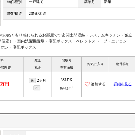
物件種別
一戸建て
築年月
新築
階数/構造
2階建/木造
、木のぬくもり感じられるお部屋です玄関土間収納・システムキッチン・独立
洗浄便座）・室内洗濯機置場・宅配ボックス・ペレットストーブ・エアコン
ーホン・宅配ボックス
賃料
敷金
間取り
お気に入り
物件詳細
/管理費
礼金
専有面積
3SLDK
2ヶ月
敷
.8万円
詳細を見る
2
礼
89.42ｍ