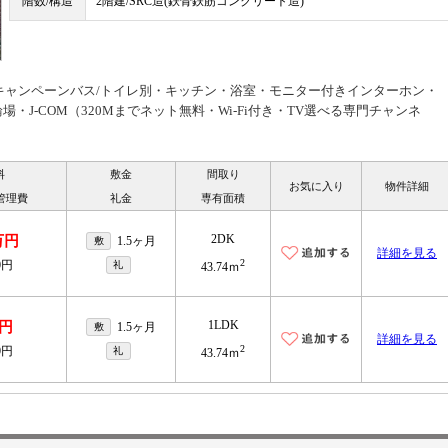
階数/構造
2階建/SRC造(鉄骨鉄筋コンクリート造)
費用キャンペーンバス/トイレ別・キッチン・浴室・モニター付きインターホン・
・J-COM（320Mまでネット無料・Wi-Fi付き・TV選べる専門チャンネ
料
敷金
間取り
お気に入り
物件詳細
管理費
礼金
専有面積
2DK
万円
1.5ヶ月
敷
詳細を見る
2
0円
礼
43.74ｍ
1LDK
円
1.5ヶ月
敷
詳細を見る
2
0円
礼
43.74ｍ