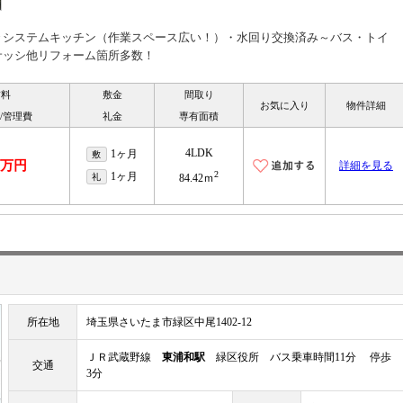
々システムキッチン（作業スペース広い！）・水回り交換済み～バス・トイ
サッシ他リフォーム箇所多数！
賃料
敷金
間取り
お気に入り
物件詳細
/管理費
礼金
専有面積
4LDK
1ヶ月
敷
.8万円
詳細を見る
2
1ヶ月
礼
84.42ｍ
所在地
埼玉県さいたま市緑区中尾1402-12
ＪＲ武蔵野線
東浦和駅
緑区役所 バス乗車時間11分 停歩
交通
3分