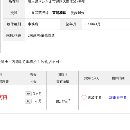
所在地
埼玉県さいたま市緑区大間木517番地
交通
ＪＲ武蔵野線
東浦和駅
徒歩16分
物件種別
事務所
築年月
1996年1月
階数/構造
2階建/軽量鉄骨造
最適★～2階建て事務所！飲食店不可～
料
敷金
間取り
お気に入り
物件詳細
/管理費
礼金
専有面積
3ヶ月
敷
7万円
詳細を見る
2
1ヶ月
礼
102.47ｍ