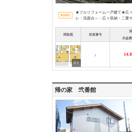
★フルリフォーム一戸建て★広
レ・洗面台～・広々収納・二重
間取図
部屋番号
共益費
14
-
帰の家 弐番館