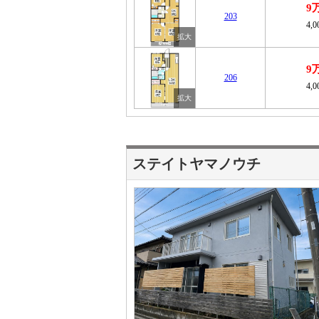
9
203
4,
9
206
4,
ステイトヤマノウチ