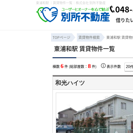
東浦和駅 ｜賃貸物件一覧｜株式会社 別所不動産
048-
借りた
TOPページ
賃貸物件検索
東浦和駅 賃貸物
東浦和駅 賃貸物件一覧
条件から探す
賃貸管理について
売買物件一覧
不動産売却について
入居者様専用ページ
会社概要
スタッフ紹介
学区から探す
購入時の諸費
賃貸経営
住み替
退去申
6
8
棟数
件 (総部屋数：
件)
表示件数
保存した検索条件
オーナー座談会
媒介契約の種類
個人情報の取り扱い
賃貸法律相
諸費用
賃貸契約
カスタ
和光ハイツ
よくある質問