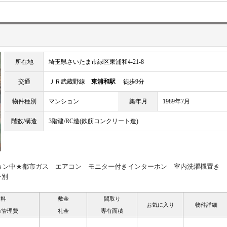
所在地
埼玉県さいたま市緑区東浦和4-21-8
交通
ＪＲ武蔵野線
東浦和駅
徒歩9分
物件種別
マンション
築年月
1989年7月
階数/構造
3階建/RC造(鉄筋コンクリート造)
ション中★都市ガス エアコン モニター付きインターホン 室内洗濯機置き
レ別
賃料
敷金
間取り
お気に入り
物件詳細
/管理費
礼金
専有面積