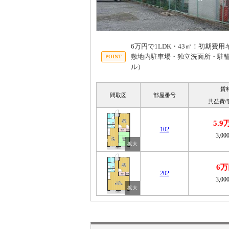
6万円で1LDK・43㎡！初期
敷地内駐車場・独立洗面所・駐輪場
ル）
賃
間取図
部屋番号
共益費/
5.9
102
3,00
6万
202
3,00