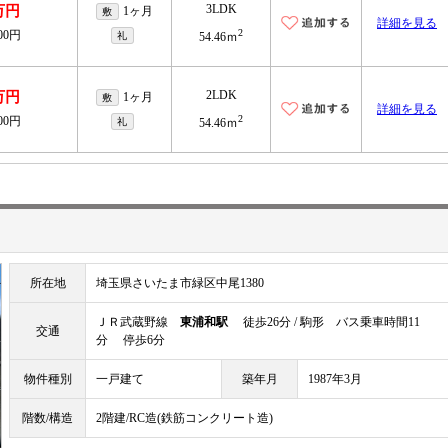
3LDK
万円
1ヶ月
敷
詳細を見る
2
000円
礼
54.46ｍ
2LDK
万円
1ヶ月
敷
詳細を見る
2
000円
礼
54.46ｍ
所在地
埼玉県さいたま市緑区中尾1380
ＪＲ武蔵野線
東浦和駅
徒歩26分 / 駒形 バス乗車時間11
交通
分 停歩6分
物件種別
一戸建て
築年月
1987年3月
階数/構造
2階建/RC造(鉄筋コンクリート造)