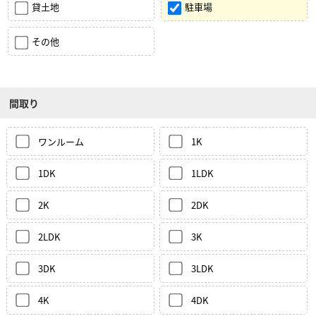
貸土地
駐車場
その他
間取り
ワンルーム
1K
1DK
1LDK
2K
2DK
2LDK
3K
3DK
3LDK
4K
4DK