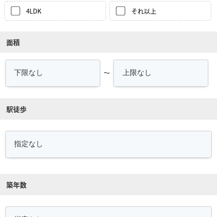
4LDK
それ以上
面積
～
駅徒歩
築年数