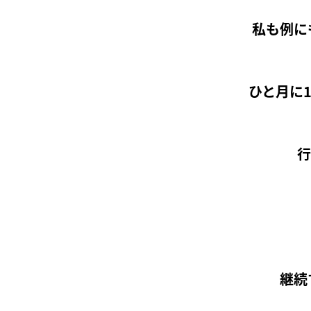
私も例に
ひと月に
行
継続