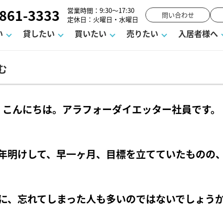
861-3333
営業時間：9:30～17:30
問い合わせ
定休日：火曜日・水曜日
い
貸したい
買いたい
売りたい
入居者様へ
む
用
塾
え
請フォーム
お知らせ
町名から探す
賃貸Q&A
購入までの流れ
借地底地
駐車場解約フォーム
お客様の声
相続
空室対策
駐車場を探す
よくある質問
仲介手数料について
街紹介
業界ニュース
お気に入り
マンショ
お問
こんにちは。アラフォーダイエッター社員です。
談室
までの流れ
マーハラスメントに対する基本方針
仲介と買取の違い
よくある質問
必要な書類
不動産用語・賃貸用語集
売却の流れ
年明けして、早一ヶ月、目標を立てていたものの
に、忘れてしまった人も多いのではないでしょう