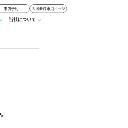
来店予約
入居者様専用ページ
当社について
一覧
ンVS戸建て
い合わせ
ワンポイント税務
業者の選び方
物件閲覧履歴
来店予約
賃貸vs持ち家
高く売るポイント
、
か。