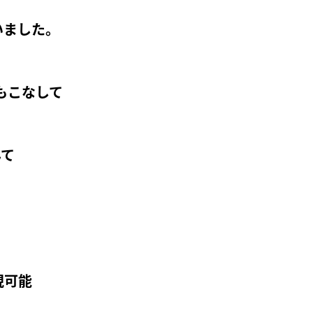
いました。
もこなして
んて
現可能