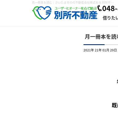
月一冊本を読む｜さいたま市のの不動産会社株式会社 別所不動産
048-
借りた
月一冊本を読
2021年 21年 01月 29日
条件から探す
賃貸管理について
売買物件一覧
不動産売却について
入居者様専用ページ
会社概要
スタッフ紹介
学区から探す
購入時の諸費
賃貸経営
住み替
退去申
保存した検索条件
オーナー座談会
媒介契約の種類
個人情報の取り扱い
賃貸法律相
諸費用
賃貸契約
カスタ
よくある質問
既