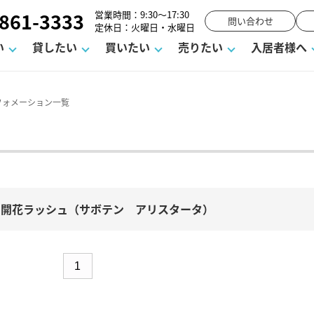
861-3333
営業時間：9:30～17:30
問い合わせ
定休日：火曜日・水曜日
い
貸したい
買いたい
売りたい
入居者様へ
フォメーション一覧
ーム
お知らせ
町名から探す
賃貸Q&A
購入までの流れ
借地底地
駐車場解約フォーム
お客様の声
相続
空室対策
駐車場を探す
よくある質問
仲介手数料について
街紹介
業界ニュース
お気に入り一覧
マンションVS
お問い合わ
流れ
ラスメントに対する基本方針
必要な書類
よくある質問
売却の流れ
不動産用語・賃貸用語集
高く売るポイント
の開花ラッシュ（サボテン アリスタータ）
1