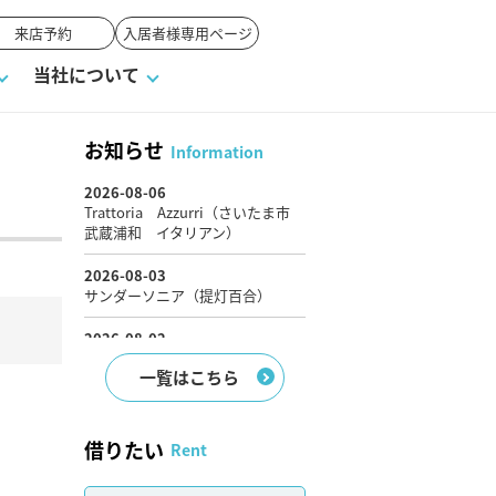
来店予約
入居者様専用ページ
当社について
お知らせ
Information
戸建て
せ
ワンポイント税務
業者の選び方
物件閲覧履歴
来店予約
賃貸vs持ち家
媒介契約の種類
オーナー座談会
よくある質問
一覧はこちら
借りたい
Rent