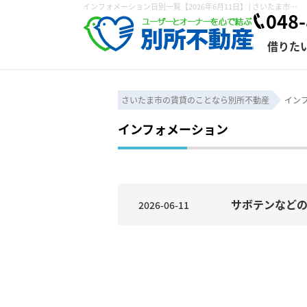
インフォメーション日別一覧【2026年6月11日】 | さいたま市の賃貸は株式会社 別所不動産にお任せ下さい！
048-
借りた
さいたま市の賃貸のことなら別所不動産
イン
インフォメーション
条件から探す
賃貸管理について
売買物件一覧
不動産売却について
入居者様専用ページ
会社概要
スタッフ紹介
学区から探す
購入時の諸費用
賃貸経営塾
住み替え
退去申請フォ
保存した検索条件
賃貸法律相談室
諸費用
個人情報の取り扱い
仲介と買取の違い
賃貸契約までの
カスタマーハ
サボテンなど
2026-06-11