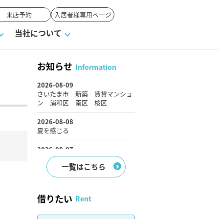
来店予約
入居者様専用ページ
当社について
お知らせ
Information
戸建て
せ
ワンポイント税務
業者の選び方
物件閲覧履歴
来店予約
賃貸vs持ち家
媒介契約の種類
オーナー座談会
よくある質問
一覧はこちら
借りたい
Rent