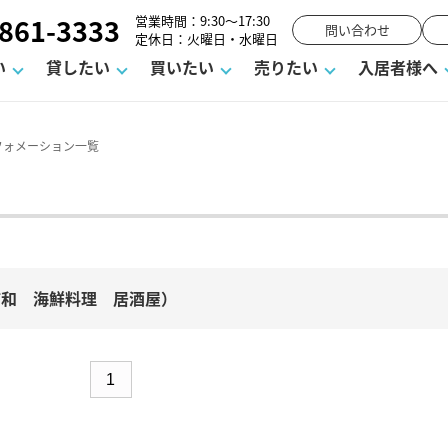
861-3333
営業時間：9:30～17:30
問い合わせ
定休日：火曜日・水曜日
い
貸したい
買いたい
売りたい
入居者様へ
フォメーション一覧
ーム
お知らせ
町名から探す
賃貸Q&A
購入までの流れ
借地底地
駐車場解約フォーム
お客様の声
相続
空室対策
駐車場を探す
よくある質問
仲介手数料について
街紹介
業界ニュース
お気に入り一覧
マンションVS
お問い合わ
流れ
ラスメントに対する基本方針
必要な書類
よくある質問
売却の流れ
不動産用語・賃貸用語集
高く売るポイント
浦和 海鮮料理 居酒屋）
1