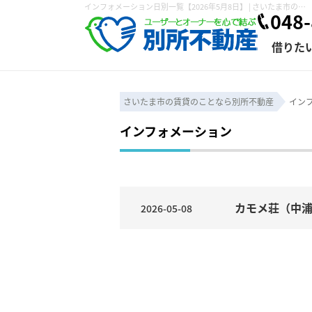
インフォメーション日別一覧【2026年5月8日】 | さいたま市の賃貸は株式会社 別所不動産にお任せ下さい！
048-
借りた
さいたま市の賃貸のことなら別所不動産
イン
インフォメーション
条件から探す
賃貸管理について
売買物件一覧
不動産売却について
入居者様専用ページ
会社概要
スタッフ紹介
学区から探す
購入時の諸費用
賃貸経営塾
住み替え
退去申請フォ
保存した検索条件
賃貸法律相談室
諸費用
個人情報の取り扱い
仲介と買取の違い
賃貸契約までの
カスタマーハ
カモメ荘（中
2026-05-08